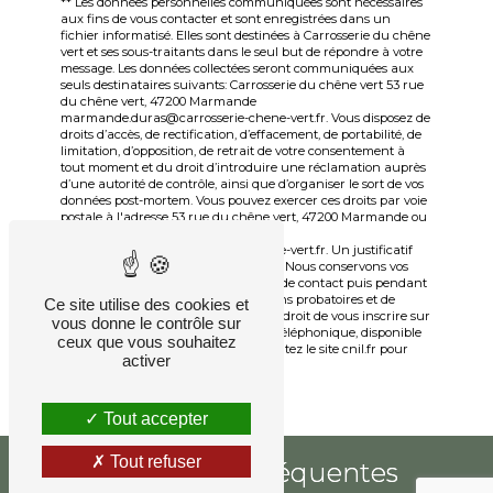
** Les données personnelles communiquées sont nécessaires
aux fins de vous contacter et sont enregistrées dans un
fichier informatisé. Elles sont destinées à Carrosserie du chêne
vert et ses sous-traitants dans le seul but de répondre à votre
message. Les données collectées seront communiquées aux
seuls destinataires suivants: Carrosserie du chêne vert 53 rue
du chêne vert, 47200 Marmande
marmande.duras@carrosserie-chene-vert.fr. Vous disposez de
droits d’accès, de rectification, d’effacement, de portabilité, de
limitation, d’opposition, de retrait de votre consentement à
tout moment et du droit d’introduire une réclamation auprès
d’une autorité de contrôle, ainsi que d’organiser le sort de vos
données post-mortem. Vous pouvez exercer ces droits par voie
postale à l'adresse 53 rue du chêne vert, 47200 Marmande ou
par courrier électronique à l'adresse
marmande.duras@carrosserie-chene-vert.fr. Un justificatif
d'identité pourra vous être demandé. Nous conservons vos
données pendant la période de prise de contact puis pendant
la durée de prescription légale aux fins probatoires et de
Ce site utilise des cookies et
gestion des contentieux. Vous avez le droit de vous inscrire sur
vous donne le contrôle sur
la liste d'opposition au démarchage téléphonique, disponible
ceux que vous souhaitez
à cette adresse:
Bloctel.gouv.fr
. Consultez le site cnil.fr pour
activer
plus d’informations sur vos droits.
Tout accepter
Tout refuser
Recherches fréquentes