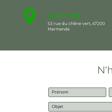
Adresse
53 rue du chêne vert, 47200
Marmande
N'h