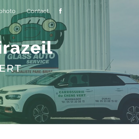
 photo
Contact
razeil
VERT