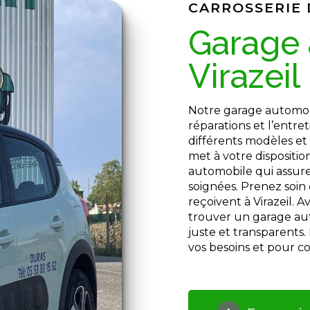
CARROSSERIE
garage automobile à
Virazeil
Notre garage automobile vous accueille pour prendre en charge les
réparations et l’entre
différents modèles et
met à votre dispositi
automobile qui assure 
soignées. Prenez soin
reçoivent à Virazeil. 
trouver un garage aut
juste et transparents.
vos besoins et pour c