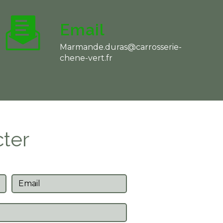
Email
marmande.duras@carrosserie-
chene-vert.fr
cter