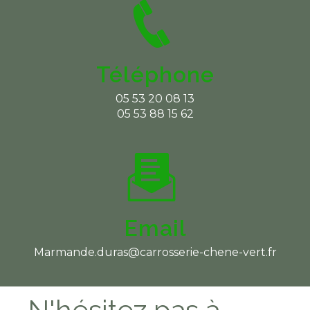
Téléphone
05 53 20 08 13
05 53 88 15 62
Email
marmande.duras@carrosserie-chene-vert.fr
N'hésitez pas à